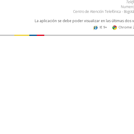
Telé
Numero 
Centro de Atención Telefónica - Bogo
La aplicación se debe poder visualizar en las últimas dos 
IE 9+
Chrome 