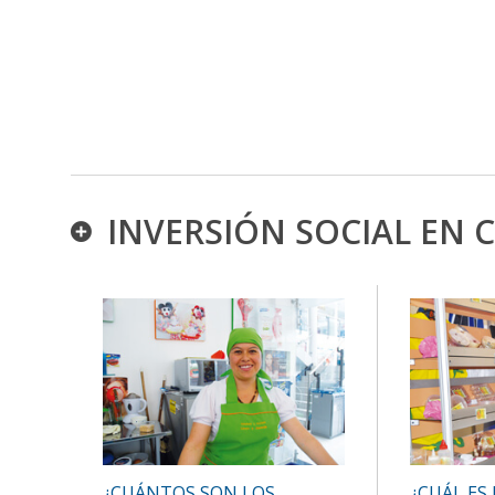
INVERSIÓN SOCIAL EN C
¿CUÁL ES
¿CUÁNTOS SON LOS