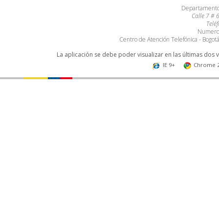
Departamento 
Calle 7 # 
Telé
Numero 
Centro de Atención Telefónica - Bogo
La aplicación se debe poder visualizar en las últimas dos 
IE 9+
Chrome 