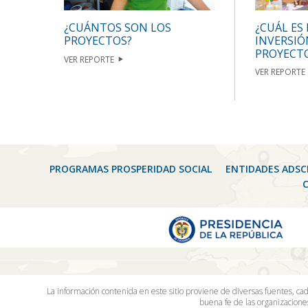
¿CUÁL ES
¿CUÁNTOS SON LOS
INVERSIÓ
PROYECTOS?
PROYECT
VER REPORTE
VER REPORTE
PROGRAMAS PROSPERIDAD SOCIAL
ENTIDADES ADSC
La información contenida en este sitio proviene de diversas fuentes, ca
buena fe de las organizacion