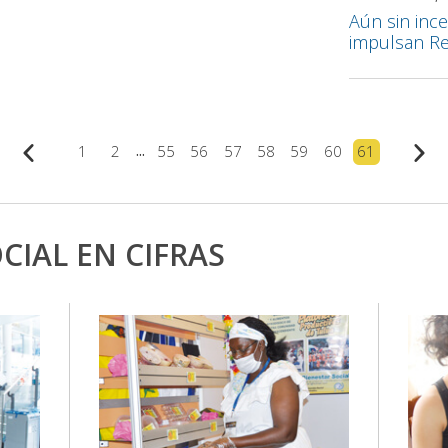
Aún sin ince
impulsan Re
...
1
2
55
56
57
58
59
60
61
CIAL EN CIFRAS