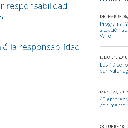
r responsabilidad
s
DICIEMBRE 06,
Programa “
situación s
Valle
ó la responsabilidad
l
JULIO 31, 2018
Los 10 sell
dan valor a
MAYO 20, 201
40 emprendi
con mentorí
OCTUBRE 10, 