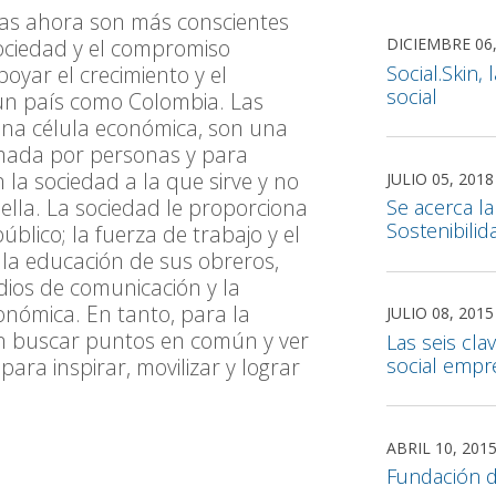
sas ahora son más conscientes
sociedad y el compromiso
DICIEMBRE 06,
Social.Skin,
oyar el crecimiento y el
social
un país como Colombia. Las
na célula económica, son una
ormada por personas y para
 la sociedad a la que sirve y no
JULIO 05, 2018
lla. La sociedad le proporciona
Se acerca l
Sostenibili
úblico; la fuerza de trabajo y el
la educación de sus obreros,
edios de comunicación y la
onómica. En tanto, para la
JULIO 08, 2015
en buscar puntos en común y ver
Las seis cla
ara inspirar, movilizar y lograr
social empre
ABRIL 10, 201
Fundación 