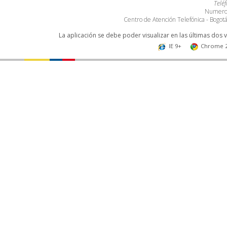
Telé
Numero 
Centro de Atención Telefónica - Bogo
La aplicación se debe poder visualizar en las últimas dos 
IE 9+
Chrome 