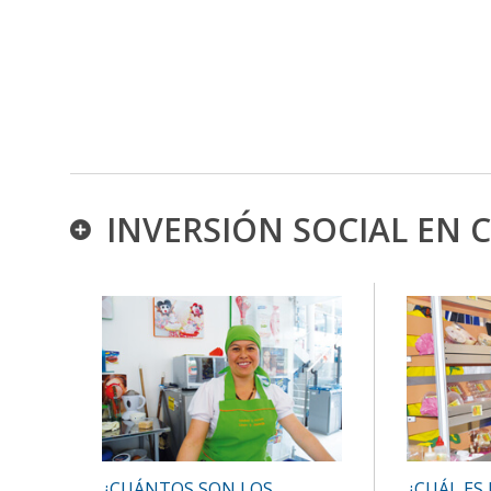
INVERSIÓN SOCIAL EN C
¿CUÁL ES
¿CUÁNTOS SON LOS