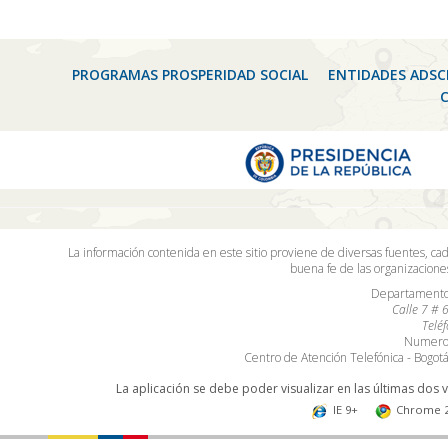
PROGRAMAS PROSPERIDAD SOCIAL
ENTIDADES ADSC
La información contenida en este sitio proviene de diversas fuentes, ca
buena fe de las organizacion
Departamento 
Calle 7 # 
Telé
Numero 
Centro de Atención Telefónica - Bogo
La aplicación se debe poder visualizar en las últimas dos 
IE 9+
Chrome 