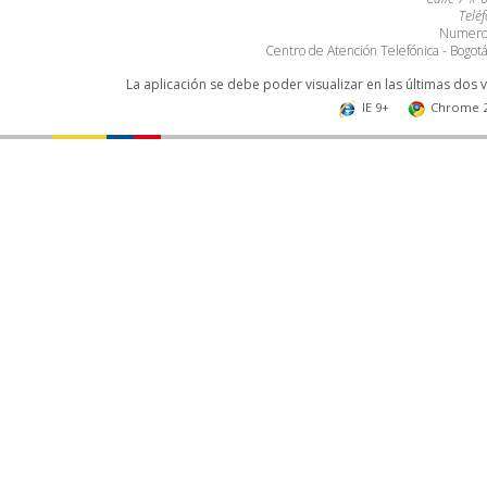
Telé
Numero 
Centro de Atención Telefónica - Bogo
La aplicación se debe poder visualizar en las últimas dos 
IE 9+
Chrome 