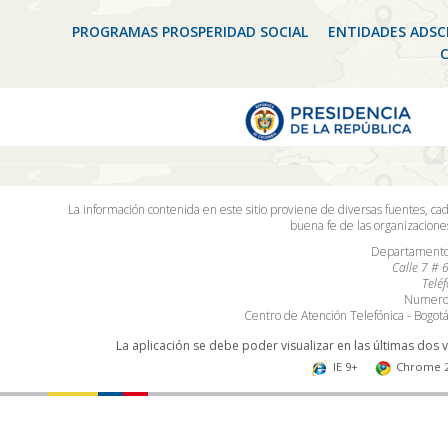
PROGRAMAS PROSPERIDAD SOCIAL
ENTIDADES ADSC
La información contenida en este sitio proviene de diversas fuentes, ca
buena fe de las organizacion
Departamento 
Calle 7 # 
Telé
Numero 
Centro de Atención Telefónica - Bogo
La aplicación se debe poder visualizar en las últimas dos 
IE 9+
Chrome 