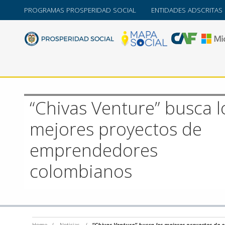
PROGRAMAS PROSPERIDAD SOCIAL
ENTIDADES ADSCRITAS
“Chivas Venture” busca l
mejores proyectos de
emprendedores
colombianos
Home
/
Noticias
/
“Chivas Venture” busca los mejores proyectos de