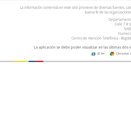
La información contenida en este sitio proviene de diversas fuentes, ca
buena fe de las organizacion
Departamento 
Calle 7 # 
Telé
Numero 
Centro de Atención Telefónica - Bogo
La aplicación se debe poder visualizar en las últimas dos 
IE 9+
Chrome 