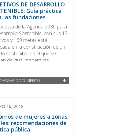
ETIVOS DE DESARROLLO
TENIBLE: Guía práctica
a las fundaciones
puesta de la Agenda 2030 para
esarrollo Sostenible, con sus 17
tivos y 169 metas está
cada en la construcción de un
o sostenible en el que se
ran de igual manera las
nsiones social, económica y
ental.
CARGAR DOCUMENTO
O 16, 2018
ornos de mujeres a zonas
ales: recomendaciones de
tica pública