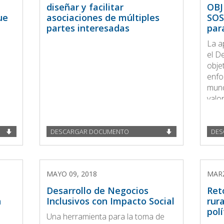
diseñar y facilitar
OBJ
ue
asociaciones de múltiples
SOS
partes interesadas
par
La a
el D
obje
enfo
mund
valo
dime
ambi
DESCARGAR DOCUMENTO
DES
MAYO 09, 2018
MARZ
Desarrollo de Negocios
Ret
n
Inclusivos con Impacto Social
rur
polí
Una herramienta para la toma de