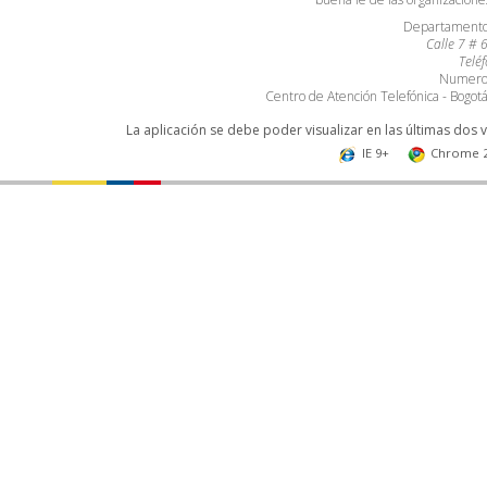
Departamento 
Calle 7 # 
Telé
Numero 
Centro de Atención Telefónica - Bogo
La aplicación se debe poder visualizar en las últimas dos 
IE 9+
Chrome 