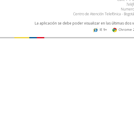
Telé
Numero 
Centro de Atención Telefónica - Bogo
La aplicación se debe poder visualizar en las últimas dos 
IE 9+
Chrome 