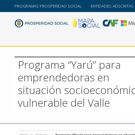
PROGRAMAS PROSPERIDAD SOCIAL
ENTIDADES ADSCRITAS
Programa “Yarú” para
emprendedoras en
situación socioeconómi
vulnerable del Valle
Home
/
Noticias
/
Programa “Yarú” para emprendedoras en situación