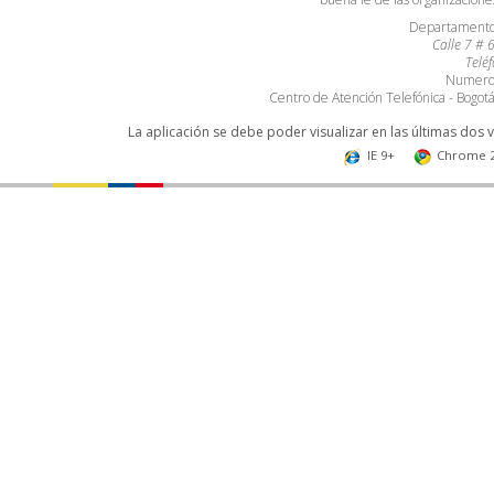
Departamento 
Calle 7 # 
Telé
Numero 
Centro de Atención Telefónica - Bogo
La aplicación se debe poder visualizar en las últimas dos 
IE 9+
Chrome 