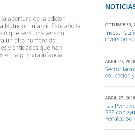
NOTICIA
la apertura de la edición
 Nutrición Infantil. Este año la
OCTUBRE 30, 
Invest Pacif
dicó que será una versión
inversión so
era un alto número de
nes y entidades que han
s en la primera infancia.
ABRIL 27, 201
Sector farm
educación y
ABRIL 27, 201
Las Pyme s
RSE con ayu
Fenalco Soli