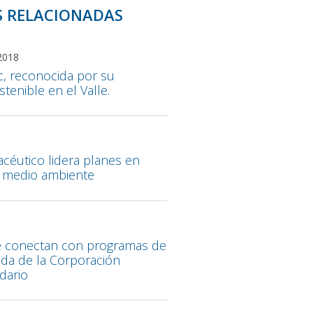
S RELACIONADAS
2018
ic, reconocida por su
stenible en el Valle.
8
acéutico lidera planes en
 medio ambiente
8
e conectan con programas de
da de la Corporación
dario