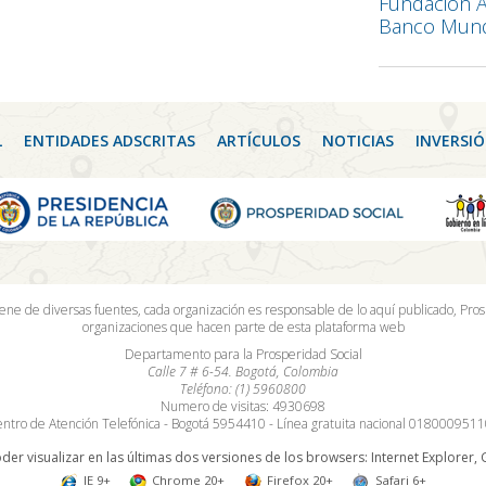
Fundación A
Banco Mund
L
ENTIDADES ADSCRITAS
ARTÍCULOS
NOTICIAS
INVERSIÓ
iene de diversas fuentes, cada organización es responsable de lo aquí publicado, Pros
organizaciones que hacen parte de esta plataforma web
Departamento para la Prosperidad Social
Calle 7 # 6-54. Bogotá, Colombia
Teléfono: (1) 5960800
Numero de visitas: 4930698
ntro de Atención Telefónica - Bogotá 5954410 - Línea gratuita nacional 018000951
der visualizar en las últimas dos versiones de los browsers: Internet Explorer,
IE 9+
Chrome 20+
Firefox 20+
Safari 6+