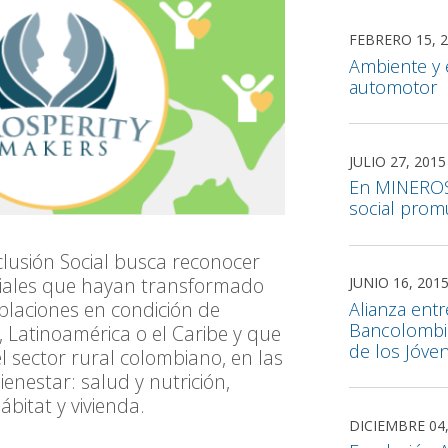
FEBRERO 15, 
Ambiente y 
automotor
JULIO 27, 2015
En MINEROS 
social prom
clusión Social busca reconocer
ociales que hayan transformado
JUNIO 16, 201
blaciones en condición de
Alianza ent
Bancolombia
 Latinoamérica o el Caribe y que
de los Jóven
l sector rural colombiano, en las
ienestar: salud y nutrición,
ábitat y vivienda.
DICIEMBRE 04,